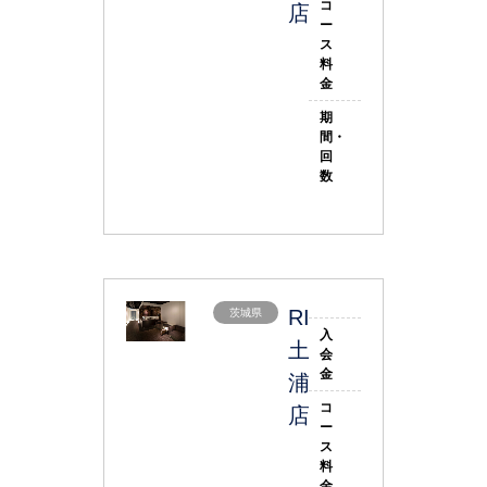
コ
店
ー
ス
料
金
期
間・
回
数
RIZAP
茨城県
入
土
会
金
浦
コ
店
ー
ス
料
金