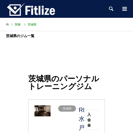
検索
関東
茨城県
茨城県のジム一覧
茨城県のパーソナル
トレーニングジム
RIZAP
茨城県
入
水
会
金
戸