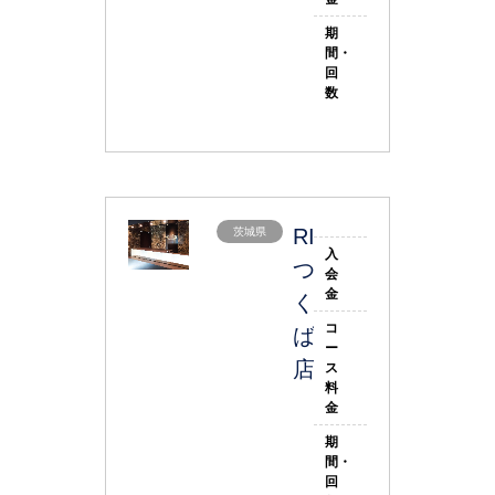
期
間・
回
数
RIZAP
茨城県
入
つ
会
金
く
コ
ば
ー
店
ス
料
金
期
間・
回