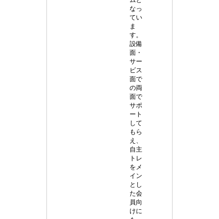
なっ
てい
ま
す。
設備
面・
サー
ビス
面で
の両
面で
サポ
ート
して
もら
え、
自主
トレ
をメ
イン
とし
た会
員向
けに