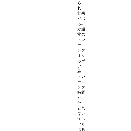
ら
れ、
効果
が出
るの
が通
常の
トレ
ーニ
ング
より
も早
い
為、
トレ
ーニ
ング
時間
が十
分に
とれ
ない
忙し
い方
にも