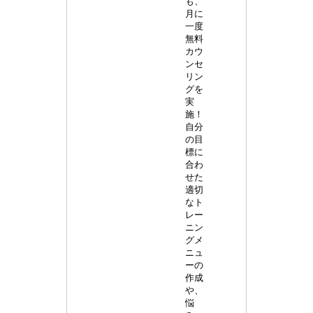
も、
月に
一度
無料
カウ
ンセ
リン
グを
実
施！
自分
の目
標に
合わ
せた
適切
なト
レー
ニン
グメ
ニュ
ーの
作成
や、
悩