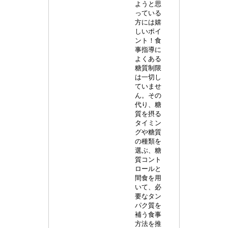
ようと思
っている
方には嬉
しいポイ
ント！食
事指導に
よくある
糖質制限
は一切し
ていませ
ん。その
代り、糖
質を摂る
タイミン
グや糖質
の種類を
選ぶ、糖
質コント
ロールと
間食を用
いて、必
要なタン
パク質を
補う食事
方法を推