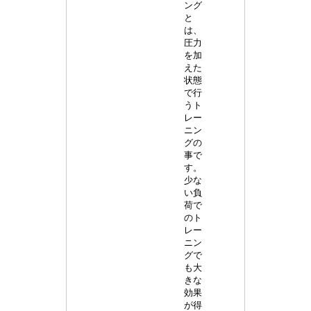
ング
と
は、
圧力
を加
えた
状態
で行
うト
レー
ニン
グの
事で
す。
少な
い負
荷で
のト
レー
ニン
グで
も大
きな
効果
が得