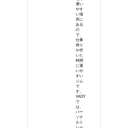
通い
やす
い場
所に
ある
の
で、
仕事
帰り
や空
いた
時間
に通
いや
すい
ジム
で
す。
VADY
で
は、
パー
ソナ
ルト
レー