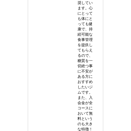
奨してい
ます。心
にとって
も体にと
っても健
康で、持
続可能な
食事管理
を提供し
てもらえ
るので、
糖質を一
切絶つ事
に不安が
ある方に
おすすめ
したいジ
ムです。
また、入
会金が全
コースに
おいて無
料という
のも大き
な特徴！