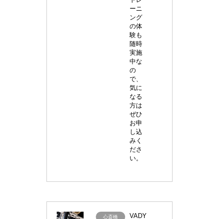
ーニ
ング
の体
験も
随時
実施
中な
の
で、
気に
なる
方は
ぜひ
お申
し込
みく
ださ
い。
VADY
VADY(バ
心斎橋