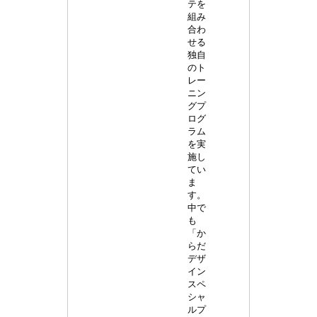
テを
組み
合わ
せる
独自
のト
レー
ニン
グプ
ログ
ラム
を実
施し
てい
ま
す。
中で
も
「か
らだ
デザ
イン
スペ
シャ
ルプ