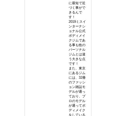
に最短で近
づく事がで
きるんで
す！
2019ミスイ
ンターナシ
ョナル公式
ボディメイ
クジムであ
る事も他の
パーソナル
ジムとは違
う大きな点
です！
また、東京
にあるジム
には、32冊
のファッシ
ョン雑誌モ
デルが通っ
ており、プ
ロのモデル
が通ってボ
ディメイク
をしている