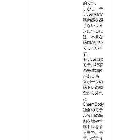
的です。
しかし、モ
デルの様な
筋肉感を感
じないライ
ンにするに
は、不要な
筋肉が付い
てしまいま
す。
モデルには
モデル特有
の発達部位
がある為、
スポーツの
筋トレの概
念から外れ
た
CharmBody
独自のモデ
ル専用の筋
肉を増やす
筋トレをす
る事で、モ
デルボディ