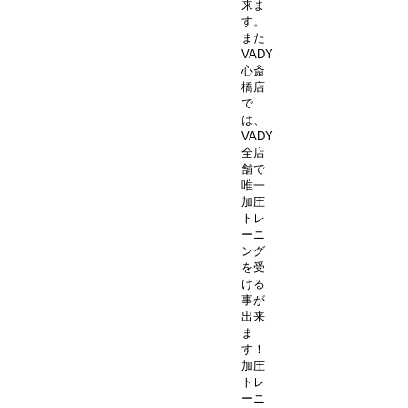
来ま
す。
また
VADY
心斎
橋店
で
は、
VADY
全店
舗で
唯一
加圧
トレ
ーニ
ング
を受
ける
事が
出来
ま
す！
加圧
トレ
ーニ