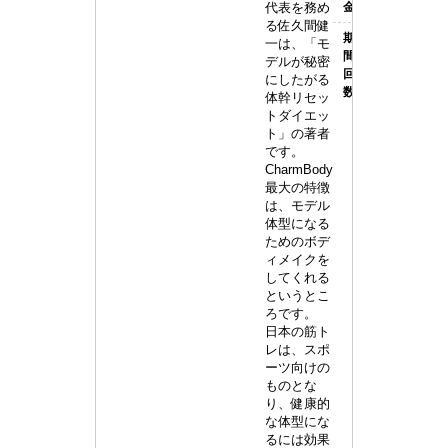
ボ
代表を務め
金
る佐久間健
デ
期
1ヶ月8
一は、「モ
間・
回
ィ)
デルが秘密
回
にしたがる
大
数
体幹リセッ
トダイエッ
阪
ト」の著者
店
です。
CharmBody
最大の特徴
は、モデル
体型になる
ためのボデ
ィメイクを
してくれる
というとこ
ろです。
日本の筋ト
レは、スポ
ーツ向けの
ものとな
り、健康的
な体型にな
るには効果