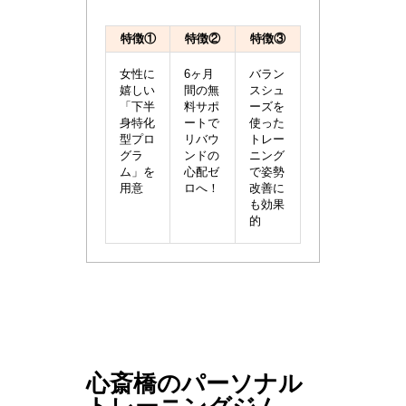
特徴①
特徴②
特徴③
女性に
6ヶ月
バラン
嬉しい
間の無
スシュ
「下半
料サポ
ーズを
身特化
ートで
使った
型プロ
リバウ
トレー
グラ
ンドの
ニング
ム」を
心配ゼ
で姿勢
用意
ロへ！
改善に
も効果
的
心斎橋のパーソナル