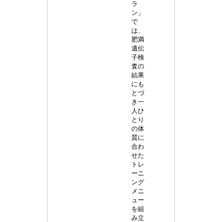
ラ
ン」
で
は、
肥満
遺伝
子検
査の
結果
にも
とづ
き一
人ひ
とり
の体
質に
合わ
せた
トレ
ーニ
ング
メニ
ュー
を組
み立