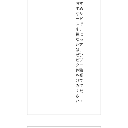
おす
すめ
なサ
ービ
スで
す。
気に
なっ
た方
は、
ぜひ
ビジ
ター
体験
を受
けて
みて
くだ
さ
い！