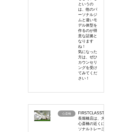
というの
は、他のパ
ーソナルジ
ムと違いモ
デル体型を
作るのが得
意な証拠と
なります
ね！
気になった
方は、ぜひ
カウンセリ
ングを受け
てみてくだ
さい！
FIRSTCLASSTRAINERS
FIRSTCLASSTRAI
心斎橋
長堀橋店は、大阪ミナミ
入
10
ァ
心斎橋の近くにあるパー
会
円
ソナルトレーニングジム
金