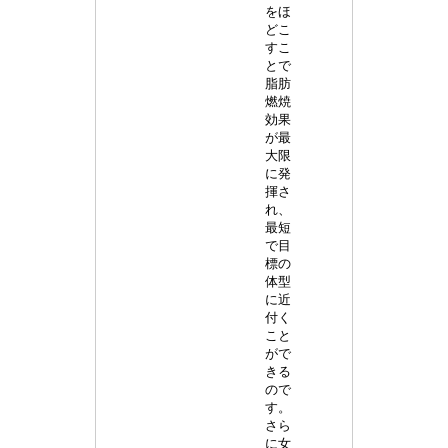
をほ
どこ
すこ
とで
脂肪
燃焼
効果
が最
大限
に発
揮さ
れ、
最短
で目
標の
体型
に近
付く
こと
がで
きる
ので
す。
さら
に女