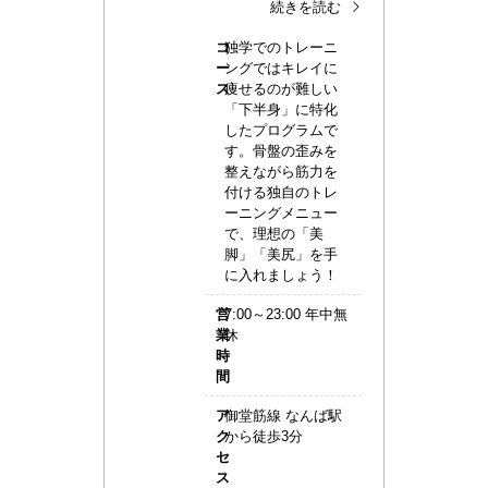
続きを読む
コ
独学でのトレーニ
ー
ングではキレイに
ス
痩せるのが難しい
「下半身」に特化
したプログラムで
す。骨盤の歪みを
整えながら筋力を
付ける独自のトレ
ーニングメニュー
で、理想の「美
脚」「美尻」を手
に入れましょう！
営
7:00～23:00 年中無
業
休
時
間
ア
御堂筋線 なんば駅
ク
から徒歩3分
セ
ス