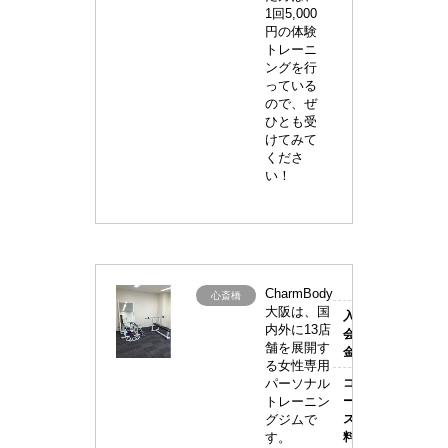
1回5,000
円の体験
トレーニ
ングを行
っている
ので、ぜ
ひとも受
けてみて
くださ
い！
CharmBody
Charm
心斎橋
女性専
大阪は、国
入
お問い合
Body(チ
内外に13店
会
わせくだ
舗を展開す
金
さい
ャ
る女性専用
パーソナル
コ
70,000
ー
トレーニン
ー
円(税抜)
ム
グジムで
ス
す。
料