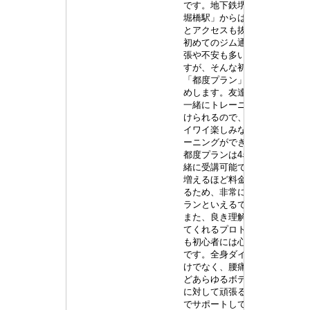
ー
です。地下鉄堺筋線「長
堀橋駅」からは徒步30秒
コ
64
ス
とアクセスも抜群です。
ー
円(
ト
初めてのジム通いなら緊
ス
月
張や不安も多いと思いま
料
ク
すが、そんな初心者には
金
「都度プラン」をおすす
ラ
期
1
めします。友達や家族と
間・
回/
ス
一緒にトレーニングを受
回
分
けられるので、仲間とワ
ト
数
イワイ楽しみながらトレ
ーニングができますね。
レ
都度プランは4名まで一
ー
緒に受講可能で、人数が
増えるほど料金も安くな
ナ
るため、非常にお得なプ
ランといえるでしょう。
ー…
また、良き理解者になっ
てくれるプロトレーナー
も初心者には心強い存在
です。全身ダイエットだ
けでなく、腰痛や美尻な
どあらゆるボディメイク
に対して頑張る方を全力
でサポートしてくれま