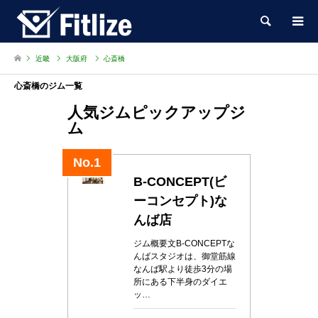
検索
近畿
大阪府
心斎橋
心斎橋のジム一覧
人気ジムピックアップジ
ム
No.1
B-CONCEPT(ビ
ーコンセプト)な
んば店
ジム概要文B-CONCEPTな
んばスタジオは、御堂筋線
なんば駅より徒歩3分の場
所にある下半身のダイエ
ッ…