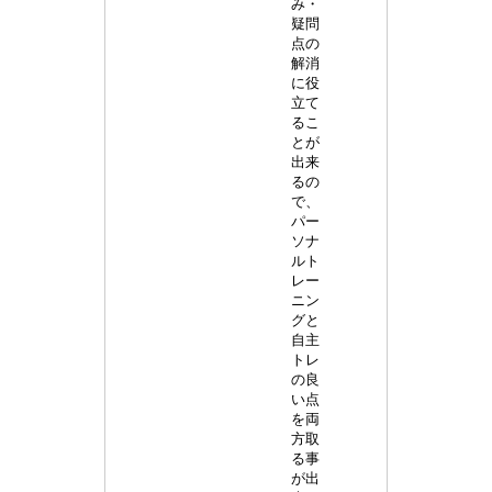
み・
疑問
点の
解消
に役
立て
るこ
とが
出来
るの
で、
パー
ソナ
ルト
レー
ニン
グと
自主
トレ
の良
い点
を両
方取
る事
が出