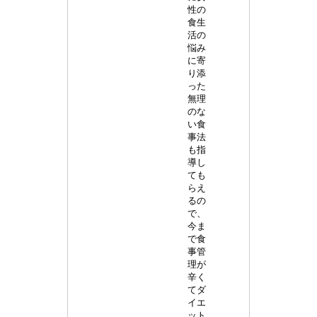
性の
食生
活の
悩み
に寄
り添
った
無理
のな
い食
事法
も指
導し
ても
らえ
るの
で、
今ま
で食
事管
理が
辛く
てダ
イエ
ット