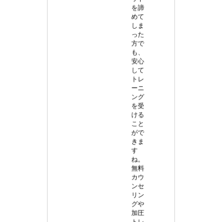
を諦
めて
しま
った
方で
も、
安心
して
トレ
ーニ
ング
を受
ける
こと
がで
きま
す
ね。
無料
カウ
ンセ
リン
グや
加圧
トレ