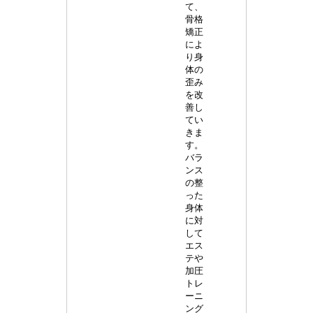
て、
骨格
矯正
によ
り身
体の
歪み
を改
善し
てい
きま
す。
バラ
ンス
の整
った
身体
に対
して
エス
テや
加圧
トレ
ーニ
ング