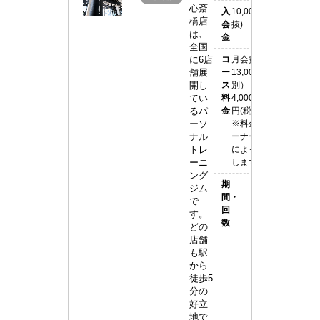
心斎
入
10,000円(税
デ
橋店
会
抜)
は、
金
ィ
全国
に6店
コ
月会費
ー)
舗展
ー
13,000円（税
心
開し
ス
別）
てい
料
4,000~6,000
斎
るパ
金
円(税別) / 回
ーソ
※料金はトレ
橋
ナル
ーナーランク
店
トレ
によって変動
ーニ
します。
ング
期
ジム
間・
で
回
す。
数
どの
店舗
も駅
から
徒歩5
分の
好立
地で