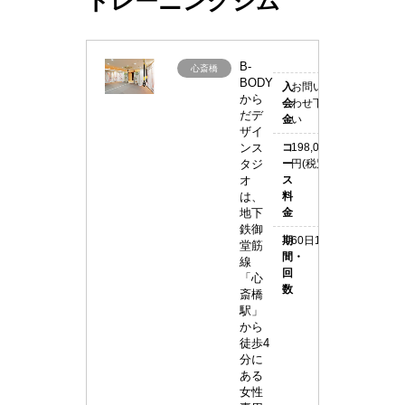
トレーニングジム
B-
B-
心斎橋
女性専用
BODY
入
お問い合
BODY(ビ
から
会
わせ下さ
だデ
金
い
ー
ザイ
ンス
コ
198,000
ボ
タジ
ー
円(税別)
デ
オ
ス
は、
料
ィ)
地下
金
鉄御
期
60日16回
堂筋
間・
線
回
「心
数
斎橋
駅」
から
徒歩4
分に
ある
女性