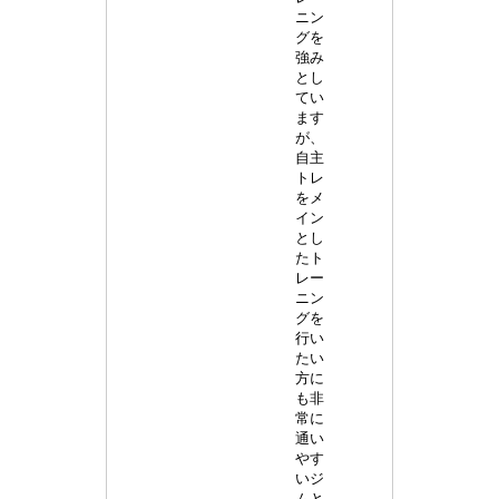
ニン
グを
強み
とし
てい
ます
が、
自主
トレ
をメ
イン
とし
たト
レー
ニン
グを
行い
たい
方に
も非
常に
通い
やす
いジ
ムと