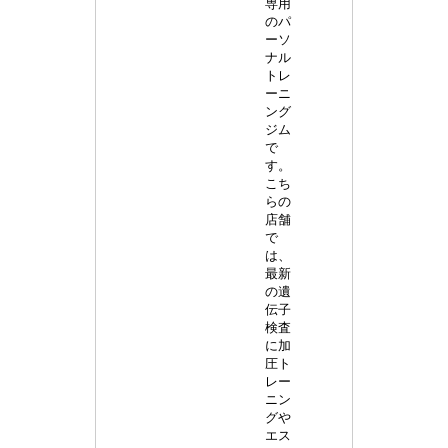
専用
のパ
ーソ
ナル
トレ
ーニ
ング
ジム
で
す。
こち
らの
店舗
で
は、
最新
の遺
伝子
検査
に加
圧ト
レー
ニン
グや
エス