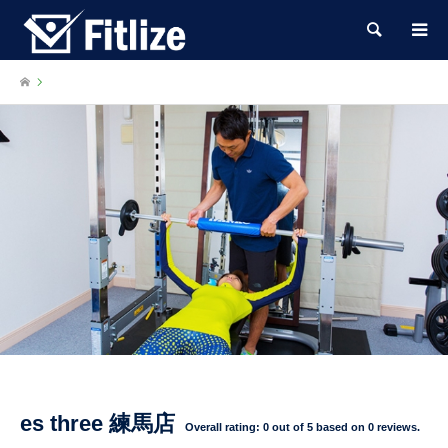
検索
es three 練馬店
Overall rating:
0
out of
5
based on
0
reviews.