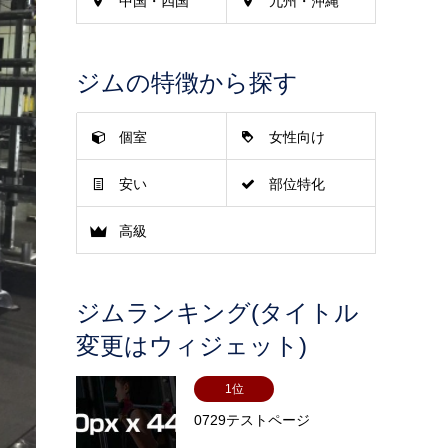
中国・四国
九州・沖縄
ジムの特徴から探す
個室
女性向け
安い
部位特化
高級
ジムランキング(タイトル
変更はウィジェット)
1位
0729テストページ