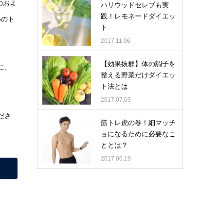
のおよ
ハリウッドセレブも実
践！レモネードダイエッ
めのト
ト
2017.11.06
【効果抜群】体の調子を
に、
整える野菜だけダイエッ
ト法とは
2017.07.03
ださ
筋トレ虎の巻！細マッチ
ョになるために必要なこ
ととは？
2017.06.19