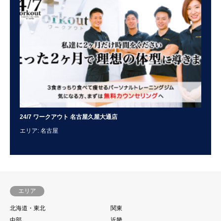
24/7 ワークアウト 名古屋久屋大通店
AS
エリア: 名古屋
エリ
エリア
北海道・東北
関東
中部
近畿