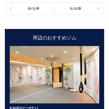
周辺のおすすめジム
B-BODY(ビーボディ)
VA