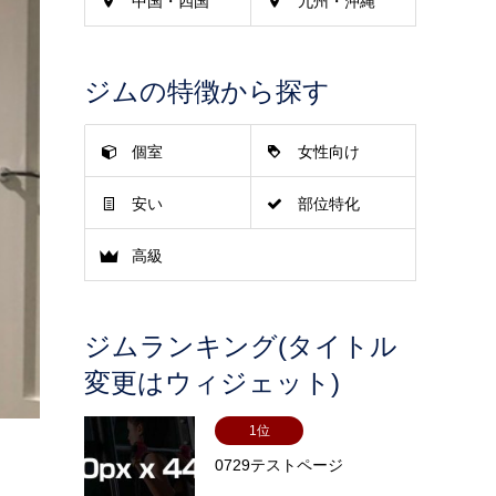
中国・四国
九州・沖縄
ジムの特徴から探す
個室
女性向け
安い
部位特化
高級
ジムランキング(タイトル
変更はウィジェット)
1位
0729テストページ