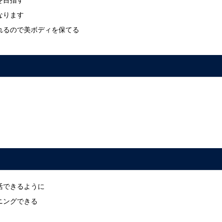
なります
れるので美ボディを保てる
活できるように
ニングできる