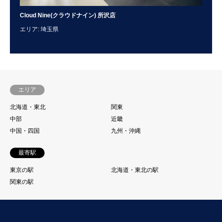
Cloud Nine(クラウドナイン) 所沢店
To
エリア: 埼玉県
エリ
エリア
北海道・東北
関東
中部
近畿
中国・四国
九州・沖縄
最寄駅
東京の駅
北海道・東北の駅
関東の駅