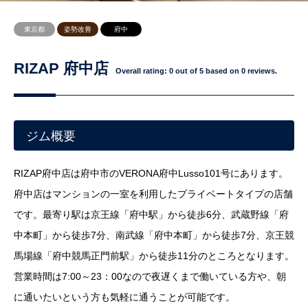
東京都
姿勢改善
府中
RIZAP 府中店
Overall rating:
0
out of
5
based on
0
reviews.
ジム概要
RIZAP府中店は府中市のVERONA府中Lusso101号にあります。
府中店はマンションの一室を利用したプライベートタイプの店舗
です。最寄り駅は京王線「府中駅」から徒歩6分、武蔵野線「府
中本町」から徒歩7分、南武線「府中本町」から徒歩7分、京王競
馬場線「府中競馬正門前駅」から徒歩11分のところとなります。
営業時間は7:00～23：00なので夜遅くまで働いている方や、朝
に通いたいという方も気軽に通うことが可能です。