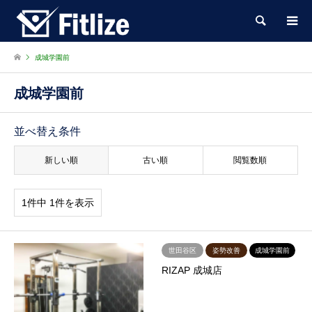
検索
成城学園前
成城学園前
並べ替え条件
新しい順
古い順
閲覧数順
1件中 1件を表示
世田谷区
姿勢改善
成城学園前
RIZAP 成城店