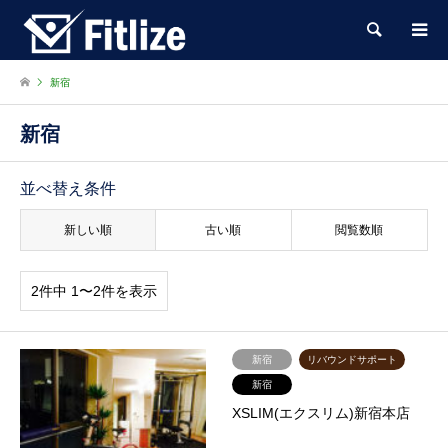
検索
新宿
新宿
並べ替え条件
新しい順
古い順
閲覧数順
2件中 1〜2件を表示
新宿
リバウンドサポート
新宿
XSLIM(エクスリム)新宿本店