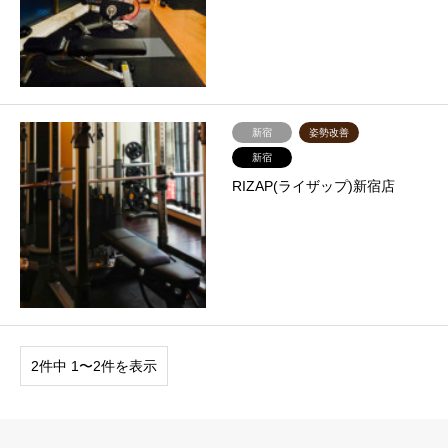
新宿
姿勢改善
新宿
RIZAP(ライザップ)新宿店
2件中 1〜2件を表示