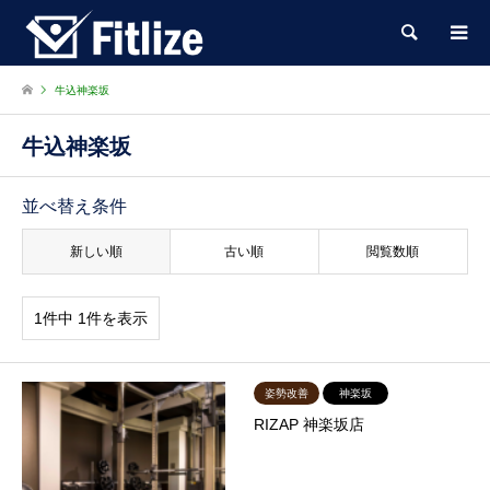
検索
牛込神楽坂
牛込神楽坂
並べ替え条件
新しい順
古い順
閲覧数順
1件中 1件を表示
姿勢改善
神楽坂
RIZAP 神楽坂店