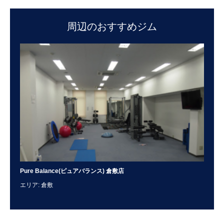
周辺のおすすめジム
Pure Balance(ピュアバランス) 倉敷店
To
エリア: 倉敷
エリ